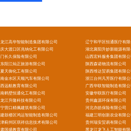
黑龙江高华智能制造集团有限公司
辽宁和平区恒通医疗有限
重庆大渡口区兆纳化工有限公司
湖北襄阳升妙新能源有限
澳门长久保险有限公司
山西宏科服务集团有限公
广东阳江灿正旅游有限公司
陕西森诺物流有限公司
宁夏天御化工有限公司
陕西维达贸易集团有限公
河南金水区天顺汽车有限公司
浙江台州凡芳医疗有限公
陕西远航教育有限公司
广西华联智能制造有限公
河南鹤壁恒通化工有限公司
安徽华联医疗有限公司
黑龙江升隆科技有限公司
贵州鑫源环保有限公司
辽宁营口精佩建筑有限公司
河北亦皓保险有限公司
福建鼓楼区鸿运智能制造有限公司
福建三明创新农业有限公
天津蓟州区琪祥信息技术有限公司
贵州瑞安贸易有限公司
甘肃国盛教育有限公司
黑龙江龙飞人工智能有限